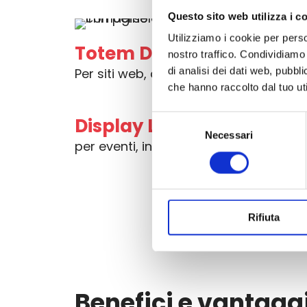
Questo sito web utilizza i c
Utilizziamo i cookie per perso
Totem Digitali Touch
nostro traffico. Condividiamo 
Per siti web, check-in e informazioni i
di analisi dei dati web, pubbl
che hanno raccolto dal tuo uti
Selezione
Display Led personalizzat
Necessari
del
per eventi, insegne, advertising e inte
consenso
Rifiuta
Benefici e vantaggi