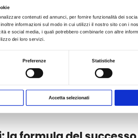
ookie
nalizzare contenuti ed annunci, per fornire funzionalità dei socia
Monitor
e
Lim
inoltre informazioni sul modo in cui utilizzi il nostro sito con i n
nterattive
per reception, sale con
icità e social media, i quali potrebbero combinarle con altre inform
lizzo dei loro servizi.
i
Digital Signage
Preferenze
Statistiche
rior design
per aggiornamenti in t
Accetta selezionati
: la formula del successo