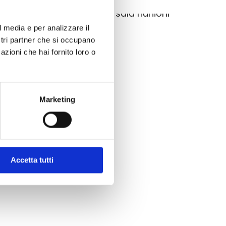
l media e per analizzare il
ostri partner che si occupano
ferenze e spazi comuni
azioni che hai fornito loro o
Marketing
empo reale e promozioni
Accetta tutti