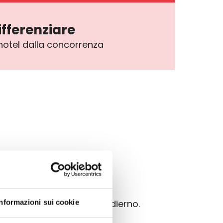
ifferenziare
 hotel dalla concorrenza
 aspettative del cliente odierno.
Informazioni sui cookie